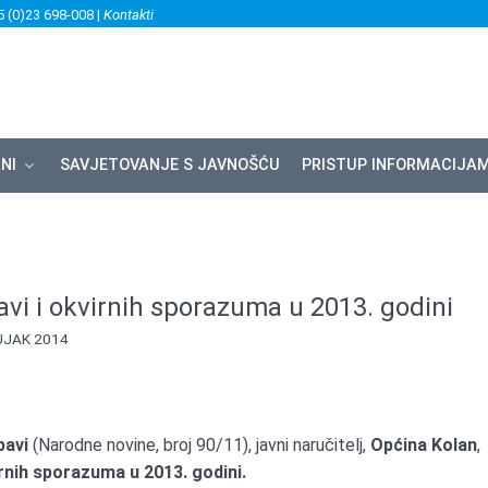
5 (0)23 698-008 |
Kontakti
NI
SAVJETOVANJE S JAVNOŠĆU
PRISTUP INFORMACIJA
vi i okvirnih sporazuma u 2013. godini
UJAK 2014
bavi
(Narodne novine, broj 90/11), javni naručitelj,
Općina Kolan
,
irnih sporazuma u 2013. godini.