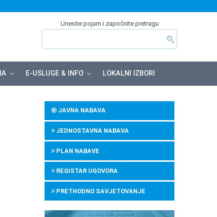
Unesite pojam i započnite pretragu
MA
E-USLUGE & INFO
LOKALNI IZBORI
JAVNA NABAVA
JEDNOSTAVNA NABAVA
PLAN NABAVE
REGISTAR UGOVORA
PRETHODNO SAVJETOVANJE