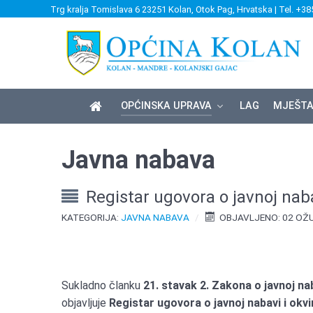
Trg kralja Tomislava 6 23251 Kolan, Otok Pag, Hrvatska | Tel. +38
OPĆINSKA UPRAVA
LAG
MJEŠTA
Javna nabava
Registar ugovora o javnoj naba
KATEGORIJA:
JAVNA NABAVA
OBJAVLJENO: 02 OŽ
Sukladno članku
21. stavak 2. Zakona o javnoj na
objavljuje
Registar ugovora o javnoj nabavi i okv