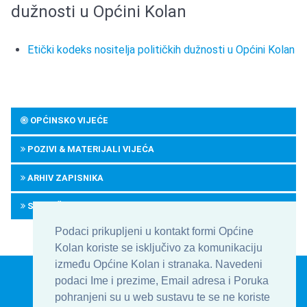
dužnosti u Općini Kolan
Etički kodeks nositelja političkih dužnosti u Općini Kolan
OPĆINSKO VIJEĆE
POZIVI & MATERIJALI VIJEĆA
ARHIV ZAPISNIKA
SPRJEČAVANJE SUKOBA INTERESA
Podaci prikupljeni u kontakt formi Općine
Kolan koriste se isključivo za komunikaciju
između Općine Kolan i stranaka. Navedeni
© Općina Kolan , Općinska uprava 2016 - 2026
podaci Ime i prezime, Email adresa i Poruka
Develop & Host by
TJstudio.info
pohranjeni su u web sustavu te se ne koriste