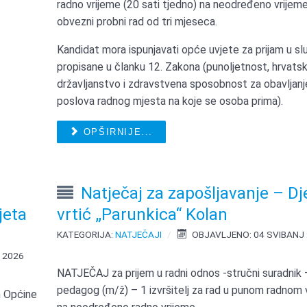
radno vrijeme (20 sati tjedno) na neodređeno vrijeme
obvezni probni rad od tri mjeseca.
Kandidat mora ispunjavati opće uvjete za prijam u sl
propisane u članku 12. Zakona (punoljetnost, hrvats
državljanstvo i zdravstvena sposobnost za obavljanj
poslova radnog mjesta na koje se osoba prima).
OPŠIRNIJE...
Natječaj za zapošljavanje – Dj
jeta
vrtić „Parunkica“ Kolan
KATEGORIJA:
NATJEČAJI
OBJAVLJENO: 04 SVIBANJ
 2026
NATJEČAJ za prijem u radni odnos -stručni suradnik 
pedagog (m/ž) – 1 izvršitelj za rad u punom radnom
h Općine