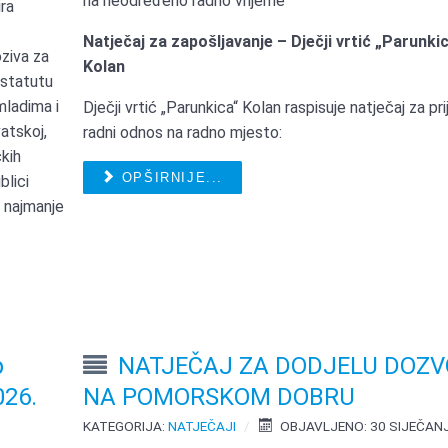
na neodređeno radno vrijeme
ira
Natječaj za zapošljavanje – Dječji vrtić „Parunki
ziva za
Kolan
 statutu
mladima i
Dječji vrtić „Parunkica“ Kolan raspisuje natječaj za pr
atskoj,
radni odnos na radno mjesto:
čkih
OPŠIRNIJE...
blici
 najmanje
p
NATJEČAJ ZA DODJELU DOZ
026.
NA POMORSKOM DOBRU
KATEGORIJA:
NATJEČAJI
OBJAVLJENO: 30 SIJEČAN