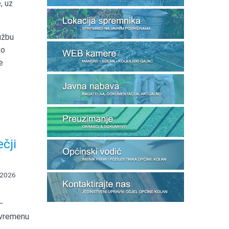
, uz
užbu
ko
e
ečji
 2026
–
 vremenu