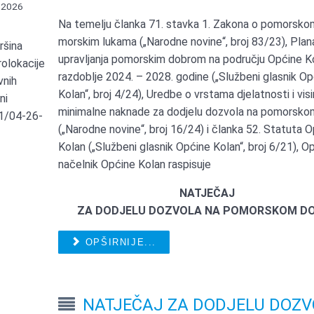
 2026
Na temelju članka 71. stavka 1. Zakona o pomorskom
morskim lukama („Narodne novine“, broj 83/23), Plan
ršina
upravljanja pomorskim dobrom na području Općine K
rolokacije
razdoblje 2024. – 2028. godine („Službeni glasnik O
vnih
Kolan“, broj 4/24), Uredbe o vrstama djelatnosti i visi
ni
minimalne naknade za dodjelu dozvola na pomorsko
1/04-26-
(„Narodne novine“, broj 16/24) i članka 52. Statuta 
Kolan („Službeni glasnik Općine Kolan“, broj 6/21), O
načelnik Općine Kolan raspisuje
NATJEČAJ
ZA DODJELU DOZVOLA NA POMORSKOM D
OPŠIRNIJE...
NATJEČAJ ZA DODJELU DOZ