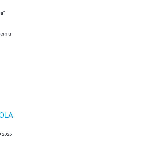
ca“
ijem u
VOLA
J 2026