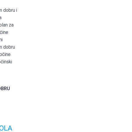
 dobru i
a
olan za
pćine
ni
m dobru
Općine
pćinski
OBRU
VOLA