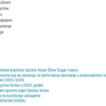
lužbeni
Općine
 u
pljanjem
nošenja
uge
nske knjižnice Općine Kolan Šime Šugar Ivanov
icima koji se obrazuju za deficitarna zanimanja s prebivalištem n
ini 2025./2026.
pćine Kolan u 2025. godini
ni upravni odjel Općine Kolan
a na korištenje udrugama
ORSKOM DOBRU