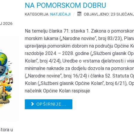
NA POMORSKOM DOBRU
KATEGORIJA:
NATJEČAJI
OBJAVLJENO: 23 SIJEČAN
J 2026
Na temelju članka 71. stavka 1. Zakona o pomorskom
morskim lukama („Narodne novine“, broj 83/23), Plan
upravljanja pomorskim dobrom na području Općine K
razdoblje 2024. – 2028. godine („Službeni glasnik O
Kolan“, broj 4/24), Uredbe o vrstama djelatnosti i visi
minimalne naknade za dodjelu dozvola na pomorsko
(„Narodne novine“, broj 16/24) i članka 52. Statuta 
Kolan („Službeni glasnik Općine Kolan“, broj 6/21), O
načelnik Općine Kolan raspisuje
OPŠIRNIJE...
stora u